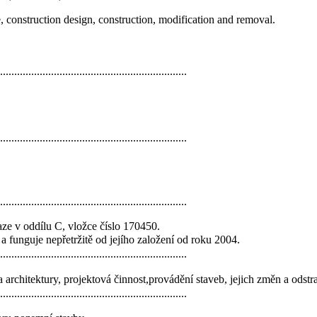
e, construction design, construction, modification and removal.
..................................................................
..................................................................
..................................................................
ze v oddílu C, vložce číslo 170450.
funguje nepřetržitě od jejího
založení od roku 2004.
..................................................................
 architektury, projektová činnost,
provádění staveb, jejich změn a odstr
..................................................................