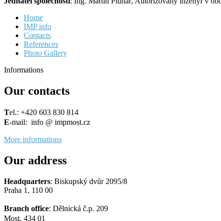
Jednatel společnosti
: Ing. Martin Pluhař, Autorizovaný inženýr v o
Home
IMP info
Contacts
References
Photo Gallery
Informations
Our contacts
T
el.: +420 603 830 814
E
-mail: info @ impmost.cz
More informations
Our address
Headquarters
: Biskupský dvůr 2095/8
Praha 1, 110 00
Branch office
: Dělnická č.p. 209
Most, 434 01