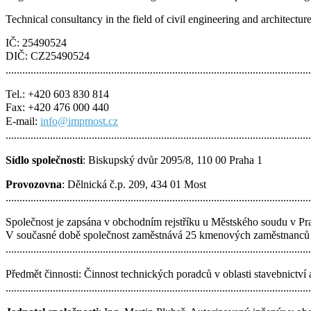
Technical consultancy in the field of civil engineering and architectur
IČ: 25490524
DIČ: CZ25490524
..............................................................................................................
Tel.: +420 603 830 814
Fax: +420 476 000 440
E-mail:
info@impmost.cz
..............................................................................................................
Sídlo společnosti
: Biskupský dvůr 2095/8, 110 00 Praha 1
Provozovna
: Dělnická č.p. 209, 434 01 Most
..............................................................................................................
Společnost je zapsána v obchodním rejstříku u Městského soudu v Pra
V současné době společnost zaměstnává 25 kmenových zaměstnanců a 
..............................................................................................................
Předmět činnosti: Činnost technických poradců v oblasti stavebnictví a
..............................................................................................................